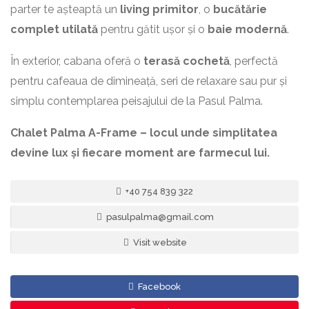
parter te așteaptă un
living primitor
, o
bucătărie
complet utilată
pentru gătit ușor și o
baie modernă
.
În exterior, cabana oferă o
terasă cochetă
, perfectă
pentru cafeaua de dimineață, seri de relaxare sau pur și
simplu contemplarea peisajului de la Pasul Palma.
Chalet Palma A-Frame – locul unde simplitatea
devine lux și fiecare moment are farmecul lui.
+40 754 839 322
pasulpalma@gmail.com
Visit website
Facebook