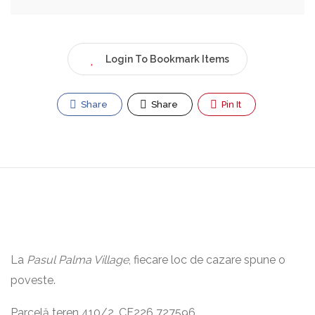
Login To Bookmark Items
Share
Share
Pin It
La
Pasul Palma Village
, fiecare loc de cazare spune o
poveste.
Parcelă teren 410/2, CF226 727596